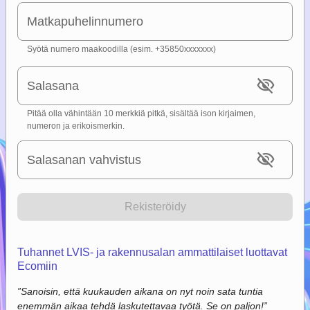
Matkapuhelinnumero
Syötä numero maakoodilla (esim. +35850xxxxxxx)
visibility_off
Salasana
Pitää olla vähintään 10 merkkiä pitkä, sisältää ison kirjaimen,
numeron ja erikoismerkin.
visibility_off
Salasanan vahvistus
Rekisteröidy
Tuhannet LVIS- ja rakennusalan ammattilaiset luottavat
Ecomiin
”
Sanoisin, että kuukauden aikana on nyt noin sata tuntia
enemmän aikaa tehdä laskutettavaa työtä. Se on paljon!
”