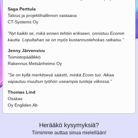
Saga Perttula
Talous ja projektihallinnon vastaava
CT-Systems Oy
”
Nyt kaikki se, mikä ennen tehtiin erikseen, onnistuu Ecomin
kautta. Lopultahan se on myös kustannustehokas ratkaisu.
”
Jenny Järvensivu
Toimistopäällikkö
Rakennus Metsänheimo Oy
”
Se on kyllä merkitsevä säästö, minkä Ecom tuo. Aikaa
vapautuu muuhun työhön useampia tunteja viikossa.
”
Thomas Lind
Osakas
Oy Engliden Ab
Herääkö kysymyksiä?
Tiimimme auttaa sinua mielellään!